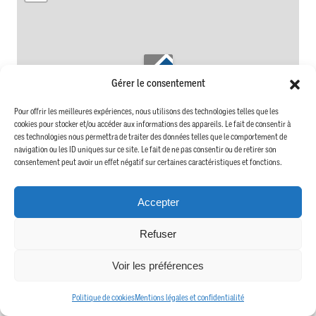
Gérer le consentement
Pour offrir les meilleures expériences, nous utilisons des technologies telles que les
cookies pour stocker et/ou accéder aux informations des appareils. Le fait de consentir à
ces technologies nous permettra de traiter des données telles que le comportement de
navigation ou les ID uniques sur ce site. Le fait de ne pas consentir ou de retirer son
consentement peut avoir un effet négatif sur certaines caractéristiques et fonctions.
Accepter
Leaflet
| © OpenStreetMap contributors
Refuser
Attention : Si l’adresse exacte n’est pas renseignée, le centre de la localité sera
indiqué sur la carte.
Voir les préférences
Politique de cookies
Mentions légales et confidentialité