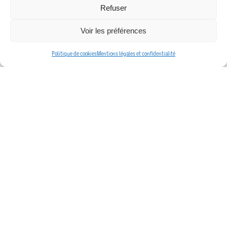
Refuser
Voir les préférences
SOUS COMPROMIS
Politique de cookies
Mentions légales et confidentialité
TERRAIN À BÂTIR
Heffingen
279 000€
315m
2