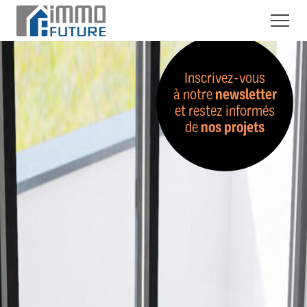
Inscrivez-vous
à notre
newsletter
et restez informés
de
nos projets