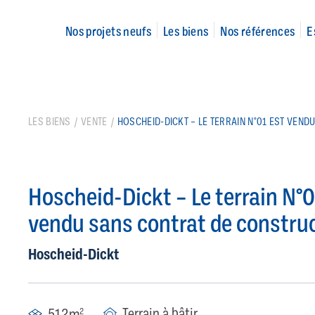
Nos projets neufs
Les biens
Nos références
E
LES BIENS
VENTE
HOSCHEID-DICKT – LE TERRAIN N°01 EST VEND
Hoscheid-Dickt – Le terrain N°0
vendu sans contrat de constru
Hoscheid-Dickt
Terrain à bâtir
512m
2