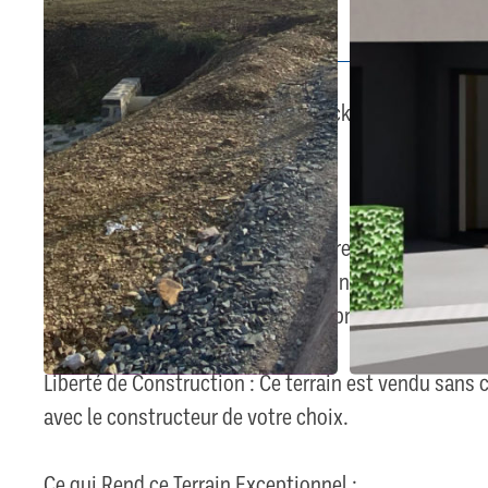
Description
Terrain d'Exception à Hoscheid-Dickt – Saisissez cet
Présentation du Projet :
Niché au sein de la splendide nature de Hoscheid-Dic
Avec 15 maisons unifamiliales et une résidence de 6 
ceux qui rêvent de construire leur propre paradis.
Liberté de Construction : Ce terrain est vendu sans 
avec le constructeur de votre choix.
Ce qui Rend ce Terrain Exceptionnel :