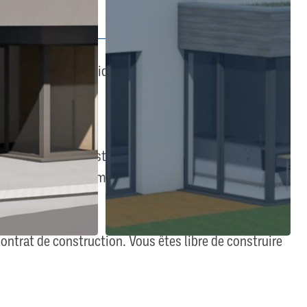
te Opportunité Unique sur le Terrain N°01 !
kt, notre projet est une véritable oasis de bien-être.
unités, ce lotissement est la toile vierge parfaite pour
contrat de construction. Vous êtes libre de construire