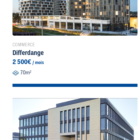
COMMERCE
Differdange
2 500€
/ mois
70m
2