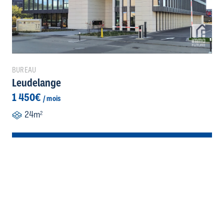
BUREAU
Leudelange
1 450€
/ mois
24m
2