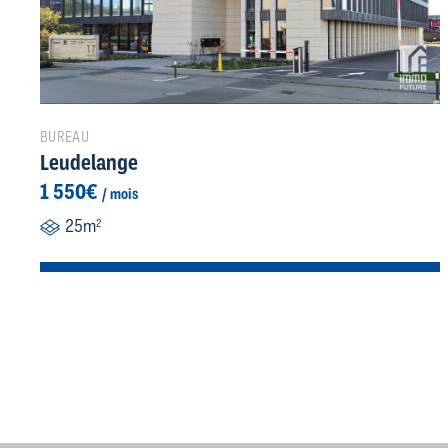
BUREAU
Leudelange
1 550€
/ mois
25m
2