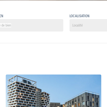
IEN
LOCALISATION
e de bien
rce