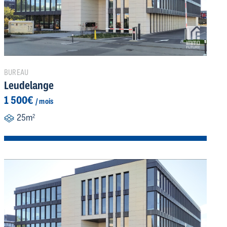
BUREAU
Leudelange
1 500€
/ mois
25m
2