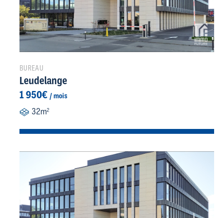
BUREAU
Leudelange
1 950€
/ mois
32m
2