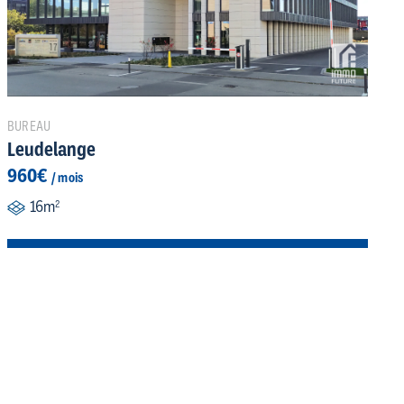
BUREAU
Leudelange
960€
/ mois
16m
2