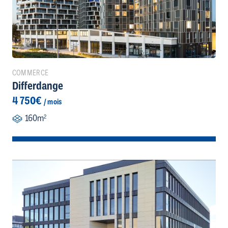
COMMERCE
Differdange
4 750€
/ mois
160m
2