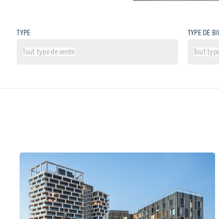
TYPE
TYPE DE B
Tout type de vente
Tout typ
Vente
Bureau
Location
Comme
Neuf
Maison
Existant
Terrain