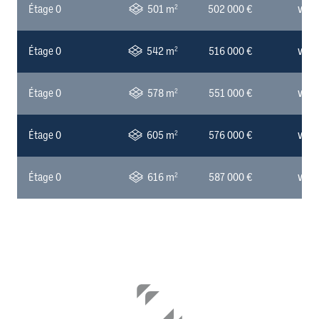
2
Étage 0
501 m
502 000 €
VOIR
2
Étage 0
542 m
516 000 €
VOIR
2
Étage 0
578 m
551 000 €
VOIR
2
Étage 0
605 m
576 000 €
VOIR
2
Étage 0
616 m
587 000 €
VOIR