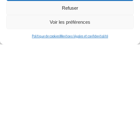
Refuser
Voir les préférences
Politique de cookies
Mentions légales et confidentialité
Leaflet
| © OpenStreetMap contributors
Attention : Si l’adresse exacte n’est pas renseignée, le centre de la localité sera
indiqué sur la carte.