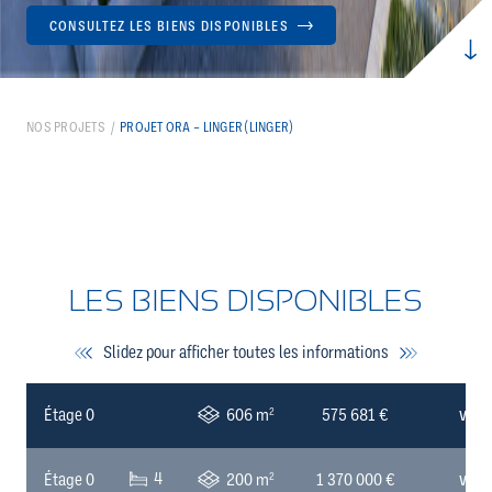
CONSULTEZ LES BIENS DISPONIBLES
NOS PROJETS
PROJET ORA – LINGER (LINGER)
LES BIENS DISPONIBLES
Slidez pour afficher toutes les informations
2
Étage 0
606 m
575 681 €
VOIR
4
2
Étage 0
200 m
1 370 000 €
VOIR